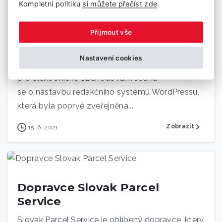
Kompletní politiku
si můžete přečíst zde
.
elektronické obchodování v systému WordPress.
Díky přímému napojení na Balíkobot své
Přijmout vše
zákazníky potěšíte bleskovou expedicí, nulovou
chybovostí i vysokou spolehlivostí.
Nastavení cookies
WooCommerce patří k nejoblíbenějším pluginům
pro elektronické obchodování. Jedná
se o nástavbu redakčního systému WordPressu,
která byla poprvé zveřejněna...
Zobrazit
15. 6. 2021
Dopravce Slovak Parcel
Service
Slovak Parcel Service je oblíbený dopravce, který