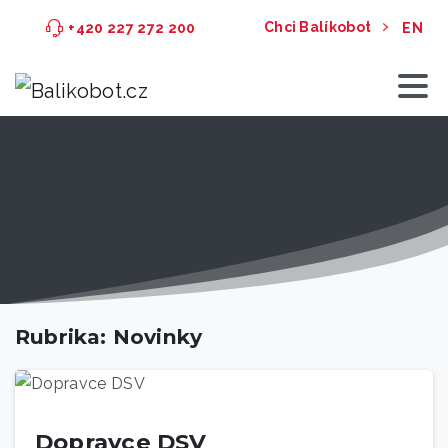
Chci Balíkobot
+420 227 272 200
EN
Rubrika:
Novinky
Dopravce DSV