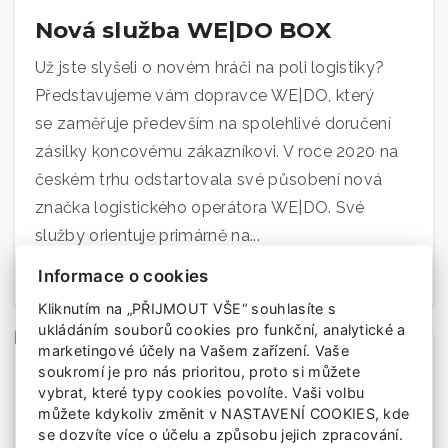
Nová služba WE|DO BOX
Už jste slyšeli o novém hráči na poli logistiky?
Představujeme vám dopravce WE|DO, který
se zaměřuje především na spolehlivé doručení
zásilky koncovému zákazníkovi. V roce 2020 na
českém trhu odstartovala své působení nová
značka logistického operátora WE|DO. Své
služby orientuje primárně na...
Informace o cookies
Zobrazit
17. 6. 2021
Kliknutím na „PŘIJMOUT VŠE“ souhlasíte s
ukládáním souborů cookies pro funkční, analytické a
marketingové účely na Vašem zařízení. Vaše
soukromí je pro nás prioritou, proto si můžete
vybrat, které typy cookies povolíte. Vaši volbu
Systém WooCommerce
můžete kdykoliv změnit v NASTAVENÍ COOKIES, kde
se dozvíte více o účelu a způsobu jejich zpracování.
WooCommerce je nejvíce používaný plugin pro