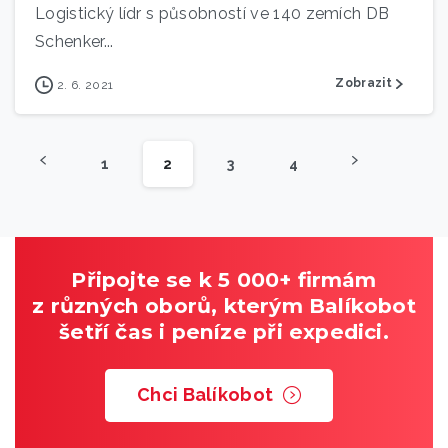
Logistický lídr s působností ve 140 zemích DB
Schenker...
Zobrazit
2. 6. 2021
1
2
3
4
Připojte se k 5 000+ firmám
z různých oborů, kterým Balíkobot
šetří čas i peníze při expedici.
Chci Balíkobot