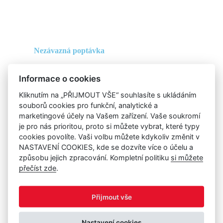
Nezávazná poptávka
Informace o cookies
Stačí vyplnit tento formulář, obratem se vám
Kliknutím na „PŘIJMOUT VŠE“ souhlasíte s ukládáním
ozve náš konzultant a vysvětlí možnosti
souborů cookies pro funkční, analytické a
Balíkobotu.
marketingové účely na Vašem zařízení. Vaše soukromí
je pro nás prioritou, proto si můžete vybrat, které typy
cookies povolíte. Vaši volbu můžete kdykoliv změnit v
NASTAVENÍ COOKIES, kde se dozvíte více o účelu a
způsobu jejich zpracování. Kompletní politiku
si můžete
přečíst zde
.
Přijmout vše
Nastavení cookies