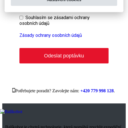
Souhlasím se
zásadami ochrany
osobních údajů
Zásady ochrany osobních údajů
Odeslat poptávku
This
field
should
be
Potřebujete poradit? Zavolejte nám:
+420 779 998 128
.
left
blank
Balíkobot je chytrá technologie, která pomáhá zrychlit expediční