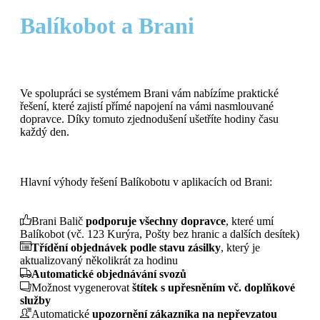
Balíkobot a Brani
Ve spolupráci se systémem Brani vám nabízíme praktické
řešení, které zajistí přímé napojení na vámi nasmlouvané
dopravce. Díky tomuto zjednodušení ušetříte hodiny času
každý den.
Hlavní výhody řešení Balíkobotu v aplikacích od Brani:
Brani Balič
podporuje všechny dopravce
, které umí
Balíkobot (vč. 123 Kurýra, Pošty bez hranic a dalších desítek)
Třídění objednávek podle stavu zásilky
, který je
aktualizovaný několikrát za hodinu
Automatické objednávání svozů
Možnost vygenerovat
štítek s upřesněním vč. doplňkové
služby
Automatické
upozornění zákazníka na nepřevzatou