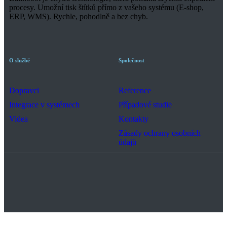
procesy. Umožní tisk štítků přímo z vašeho systému (E-shop,
ERP, WMS). Rychle, pohodlně a bez chyb.
O službě
Společnost
Dopravci
Reference
Integrace v systémech
Případové studie
Videa
Kontakty
Zásady ochrany osobních
údajů