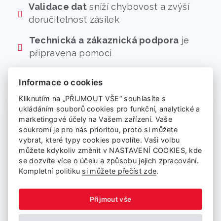
Validace dat
sníží chybovost a zvýší
doručitelnost zásilek
Technická a zákaznická podpora
je
připravena pomoci
Informace o cookies
Kliknutím na „PŘIJMOUT VŠE“ souhlasíte s
ukládáním souborů cookies pro funkční, analytické a
Kontaktní formulář
marketingové účely na Vašem zařízení. Vaše
soukromí je pro nás prioritou, proto si můžete
Stačí vyplnit tento formulář, obratem
vybrat, které typy cookies povolíte. Vaši volbu
se vám ozve náš konzultant a vysvětlí
můžete kdykoliv změnit v NASTAVENÍ COOKIES, kde
se dozvíte více o účelu a způsobu jejich zpracování.
možnosti integrace Balíkobotu.
Kompletní politiku
si můžete přečíst zde
.
Přijmout vše
E-mail
*